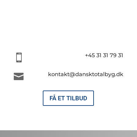
+45 31 31 79 31

kontakt@dansktotalbyg.dk

FÅ ET TILBUD