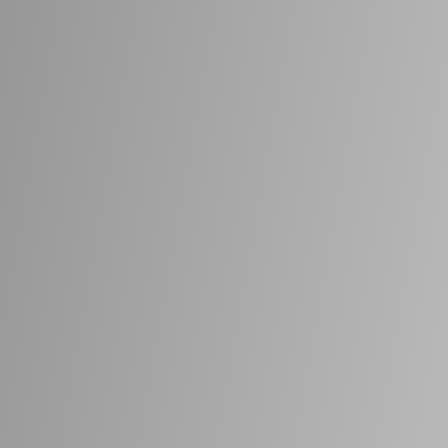
Ring
op