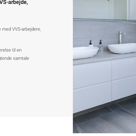
VVS-arbejde,
de med VVS-arbejdere,
relse til en
igtende samtale