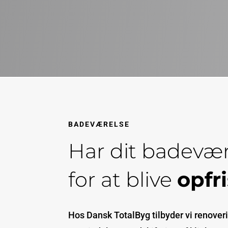
BADEVÆRELSE
Har dit badevæ
for at blive
opfr
Hos Dansk TotalByg tilbyder vi renover