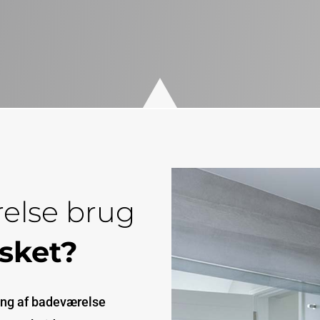
Badeværelse
relse brug
isket?
ing af badeværelse