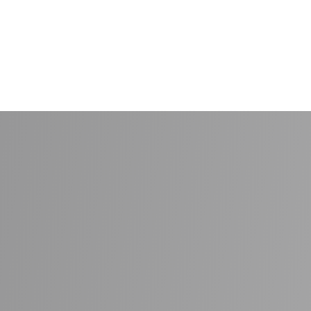
Skal du have nyt badeværelse? Vi giver 
mere om, hvad vi kan tilbyde herunder.